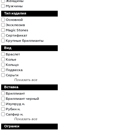
Женщины
Мужчины
Тип изделия
Основной
Эксклюзив
Magic Stones
Сертификат
Крупные бриллианты
Вид
Браслет
Колье
Кольцо
Подвеска
Серьги
Показать все
Вставка
Бриллиант
Бриллиант черный
Изумруд н.
Рубин н.
Сапфир н.
Показать все
Огранки