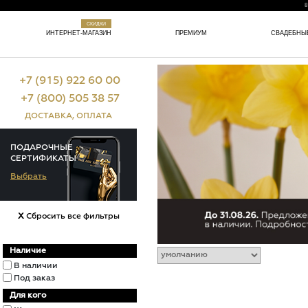
8
СКИДКИ
ИНТЕРНЕТ-МАГАЗИН
ПРЕМИУМ
СВАДЕБНЫ
+7 (9
1
5) 922 60 00
+7 (800) 505 38 57
ДОСТАВКА
,
ОПЛАТА
ПОДАРОЧНЫЕ
СЕРТИФИКАТЫ
Выбрать
X
Сбросить все фильтры
Наличие
В наличии
Под заказ
Для кого