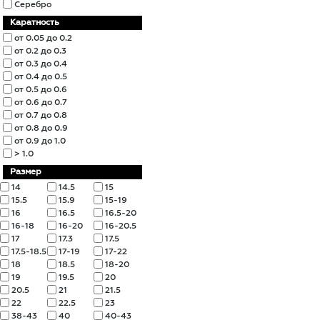
Серебро
Каратность
от 0.05 до 0.2
от 0.2 до 0.3
от 0.3 до 0.4
от 0.4 до 0.5
от 0.5 до 0.6
от 0.6 до 0.7
от 0.7 до 0.8
от 0.8 до 0.9
от 0.9 до 1.0
> 1.0
Размер
14
14.5
15
15.5
15.9
15-19
16
16.5
16.5-20
16-18
16-20
16-20.5
17
17.3
17.5
17.5-18.5
17-19
17-22
18
18.5
18-20
19
19.5
20
20.5
21
21.5
22
22.5
23
38-43
40
40-43