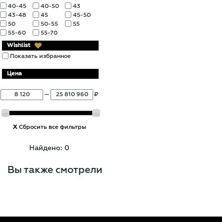
40-45
40-50
43
43-48
45
45-50
50
50-55
55
55-60
55-70
Wishlist
Показать избранное
Цена
—
₽
X
Сбросить все фильтры
Найдено: 0
Вы также смотрели