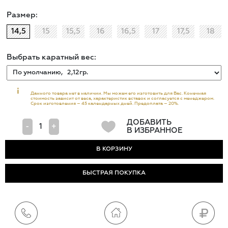
Размер:
14,5
15
15,5
16
16,5
17
17,5
18
Выбрать каратный вес:
i
Данного товара нет в наличии. Мы можем его изготовить для Вас. Конечная
стоимость зависит от веса, характеристик вставок и согласуется с менеджером.
Срок изготовления – 45 календарных дней. Предоплата – 20%.
ДОБАВИТЬ
-
+
В ИЗБРАННОЕ
БЫСТРАЯ ПОКУПКА