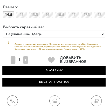
Размер:
14,5
15
15,5
16
16,5
17
17,5
18
Выбрать каратный вес:
i
Данного товара нет в наличии. Мы можем его изготовить для Вас. Конечная
стоимость зависит от веса, характеристик вставок и согласуется с менеджером.
Срок изготовления – 45 календарных дней. Предоплата – 20%.
ДОБАВИТЬ
-
+
В ИЗБРАННОЕ
БЫСТРАЯ ПОКУПКА