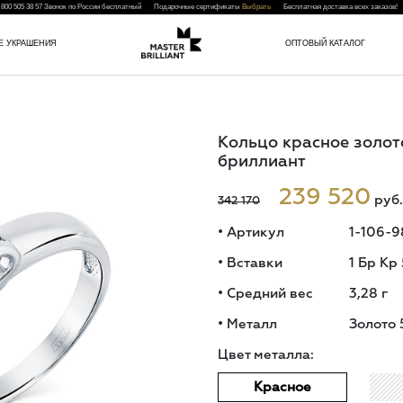
 800 505 38 57
Звонок по России бесплатный Подарочные сертификаты
Выбрать
Бесплатная доставка всех заказо
Е УКРАШЕНИЯ
ОПТОВЫЙ КАТАЛОГ
Кольцо красное золот
бриллиант
239 520
руб.
342 170
•
Артикул
1-106-9
•
Вставки
1 Бр Кр
•
Средний вес
3,28
г
•
Металл
Золото 
Цвет металла:
Красное