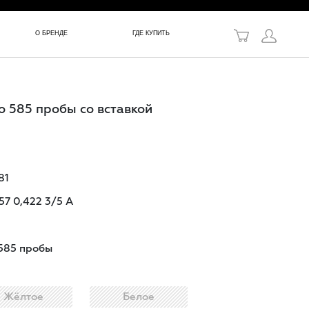
в!
О БРЕНДЕ
ГДЕ КУПИТЬ
о 585 пробы со вставкой
81
 57 0,422 3/5 А
585 пробы
Жёлтое
Белое