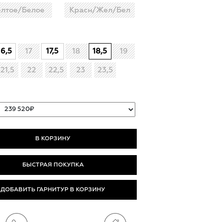
лтое/Белое
Красн/Жел/Бел
16,5
17
17,5
18
18,5
19
21,5
22
22,5
23
23,5
БЫСТРАЯ ПОКУПКА