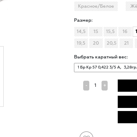
Красное/Белое
Жё
Размер:
14,5
15
15,5
16
19,5
20
20,5
21
Выбрать каратный вес:
-
+