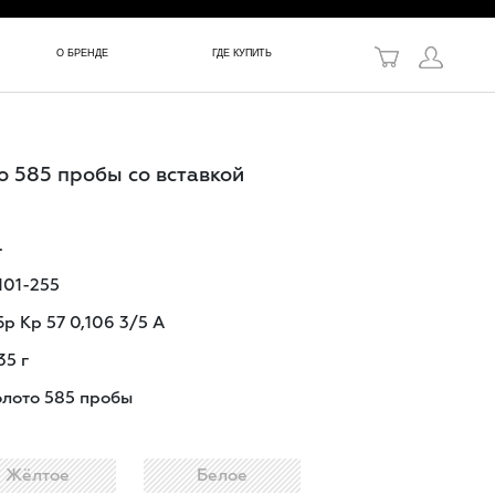
в!
О БРЕНДЕ
ГДЕ КУПИТЬ
о 585 пробы со вставкой
.
101-255
Бр Кр 57 0,106 3/5 А
35
г
олото 585 пробы
Жёлтое
Белое