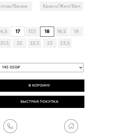
лтое/Белое
Красн/Жел/Бел
16,5
17
17,5
18
18,5
19
21,5
22
22,5
23
23,5
БЫСТРАЯ ПОКУПКА