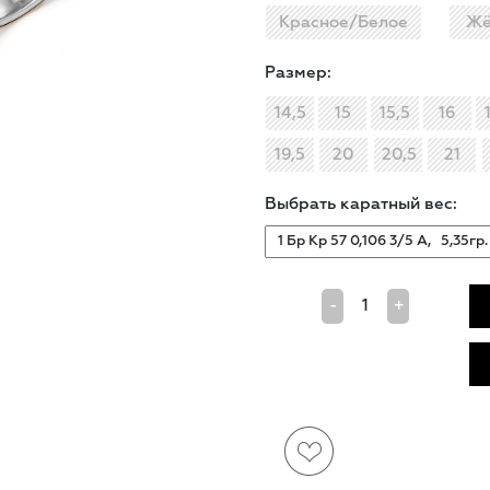
Красное/Белое
Жё
Размер:
14,5
15
15,5
16
19,5
20
20,5
21
Выбрать каратный вес:
-
+