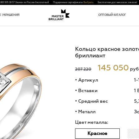
 800 505 38 57
Звонок по России бесплатный Подарочные сертификаты
Выбрать
Бесплатная доставка всех заказо
Е УКРАШЕНИЯ
ОПТОВЫЙ КАТАЛОГ
Кольцо красное золот
бриллиант
145 050
руб
207 220
•
Артикул
1-
•
Вставки
1 
•
Средний вес
5,
•
Металл
З
Цвет металла:
Красное