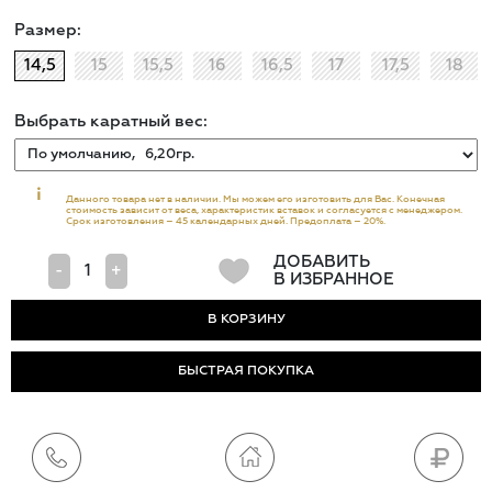
Размер:
14,5
15
15,5
16
16,5
17
17,5
18
Выбрать каратный вес:
i
Данного товара нет в наличии. Мы можем его изготовить для Вас. Конечная
стоимость зависит от веса, характеристик вставок и согласуется с менеджером.
Срок изготовления – 45 календарных дней. Предоплата – 20%.
ДОБАВИТЬ
-
+
В ИЗБРАННОЕ
БЫСТРАЯ ПОКУПКА