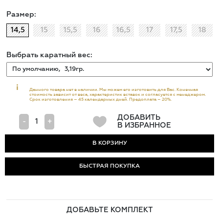
Размер:
14,5
15
15,5
16
16,5
17
17,5
18
Выбрать каратный вес:
i
Данного товара нет в наличии. Мы можем его изготовить для Вас. Конечная
стоимость зависит от веса, характеристик вставок и согласуется с менеджером.
Срок изготовления – 45 календарных дней. Предоплата – 20%.
ДОБАВИТЬ
-
+
В ИЗБРАННОЕ
БЫСТРАЯ ПОКУПКА
ДОБАВЬТЕ КОМПЛЕКТ