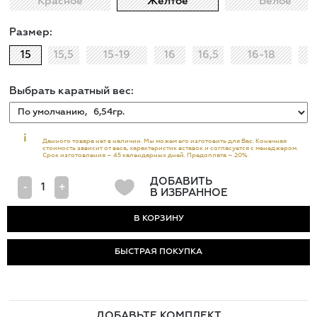
Красное
Жёлтое
Белое
Размер:
15
15,5
15-19
16
16,5
16-18
Выбрать каратный вес:
i
Данного товара нет в наличии. Мы можем его изготовить для Вас. Конечная
стоимость зависит от веса, характеристик вставок и согласуется с менеджером.
Срок изготовления – 45 календарных дней. Предоплата – 20%.
ДОБАВИТЬ
-
+
В ИЗБРАННОЕ
БЫСТРАЯ ПОКУПКА
ДОБАВЬТЕ КОМПЛЕКТ