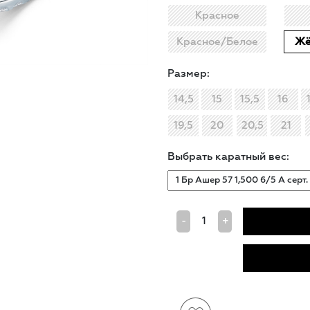
Красное
Красное/Белое
Жё
Размер:
14,5
15
15,5
16
19,5
20
20,5
21
Выбрать каратный вес:
-
+