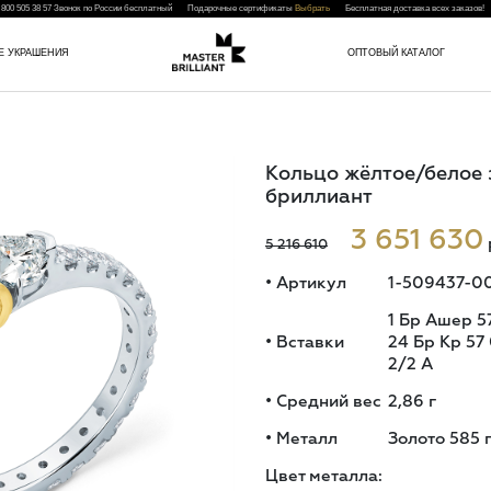
 800 505 38 57
Звонок по России бесплатный Подарочные сертификаты
Выбрать
Бесплатная доставка всех заказо
Е УКРАШЕНИЯ
ОПТОВЫЙ КАТАЛОГ
Кольцо жёлтое/белое 
бриллиант
3 651 630
5 216 610
•
Артикул
1-509437-0
1 Бр Ашер 57
•
Вставки
24 Бр Кр 57
2/2 A
•
Средний вес
2,86
г
•
Металл
Золото 585 
Цвет металла: