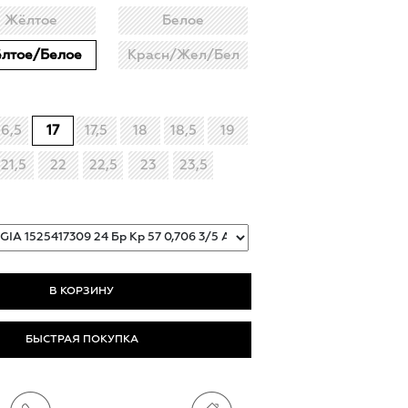
Жёлтое
Белое
лтое/Белое
Красн/Жел/Бел
16,5
17
17,5
18
18,5
19
21,5
22
22,5
23
23,5
БЫСТРАЯ ПОКУПКА