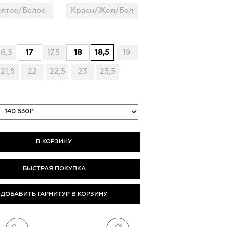
лтое/Белое
Красн/Жел/Бел
16,5
17
17,5
18
18,5
19
21,5
22
22,5
23
23,5
БЫСТРАЯ ПОКУПКА