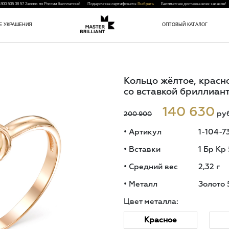
 800 505 38 57
Звонок по России бесплатный Подарочные сертификаты
Выбрать
Бесплатная доставка всех заказо
Е УКРАШЕНИЯ
ОПТОВЫЙ КАТАЛОГ
Кольцо жёлтое, красн
со вставкой бриллиан
140 630
руб
200 900
•
Артикул
1-104-7
•
Вставки
1 Бр Кр 
•
Средний вес
2,32
г
•
Металл
Золото 
Цвет металла:
Красное