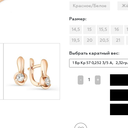
Красное/Белое
Жё
Размер:
14,5
15
15,5
16
19,5
20
20,5
21
Выбрать каратный вес:
-
+