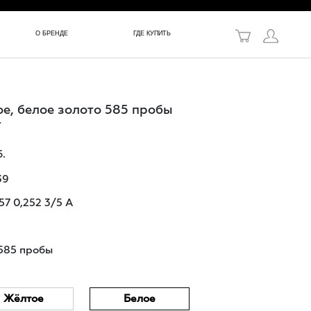
в!
О БРЕНДЕ
ГДЕ КУПИТЬ
ое, белое золото 585 пробы
т
.
39
57 0,252 3/5 А
585 пробы
Жёлтое
Белое