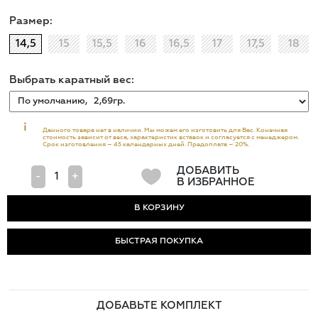
Размер:
14,5
15
15,5
16
16,5
17
17,5
18
Выбрать каратный вес:
i
Данного товара нет в наличии. Мы можем его изготовить для Вас. Конечная
стоимость зависит от веса, характеристик вставок и согласуется с менеджером.
Срок изготовления – 45 календарных дней. Предоплата – 20%.
ДОБАВИТЬ
-
+
В ИЗБРАННОЕ
БЫСТРАЯ ПОКУПКА
ДОБАВЬТЕ КОМПЛЕКТ