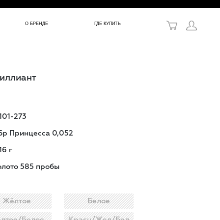
в!
О БРЕНДЕ
ГДЕ КУПИТЬ
риллиант
-101-273
 Бр Принцесса 0,052
16
г
олото 585 пробы
Жёлтое
Белое
лтое/Белое
Красн/Жел/Бел