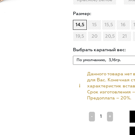
Размер:
14,5
15
15,5
16
19,5
20
20,5
21
Выбрать каратный вес:
Данного товара нет 
для Вас. Конечная ст
i
характеристик встав
Срок изготовления 
Предоплата – 20%.
-
+