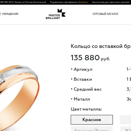
 800 505 38 57
Звонок по России бесплатный Подарочные сертификаты
Выбрать
Бесплатная доставка всех заказо
Е УКРАШЕНИЯ
ОПТОВЫЙ КАТАЛОГ
Кольцо со вставкой б
135 880
руб.
•
Артикул
1
•
Вставки
1
•
Средний вес
3,
•
Металл
З
Цвет металла:
Красное
Красное/Белое
Жё