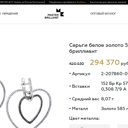
 800 505 38 57
Звонок по России бесплатный Подарочные сертификаты
Выбрать
Бесплатная доставка всех заказо
Е УКРАШЕНИЯ
ОПТОВЫЙ КАТАЛОГ
Серьги белое золото 
бриллиант
294 370
руб
420 530
•
Артикул
2-207860-0
152 Бр Кр 5
•
Вставки
0,308 7/9 А
•
Средний вес
8,07
г
•
Металл
Золото 585 
Цвет металла: