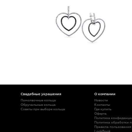
Свадебные украшения
О компании
Помолвочные кольца
Новости
Обручальные кольца
Контакты
Советы при выборе кольца
Где купить
Оферта
Политика конфиденци
Политика обработки 
Правила пользования
LookBook