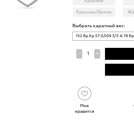
Красное
Красное/Белое
Жё
Выбрать каратный вес:
-
+
Мне
нравится