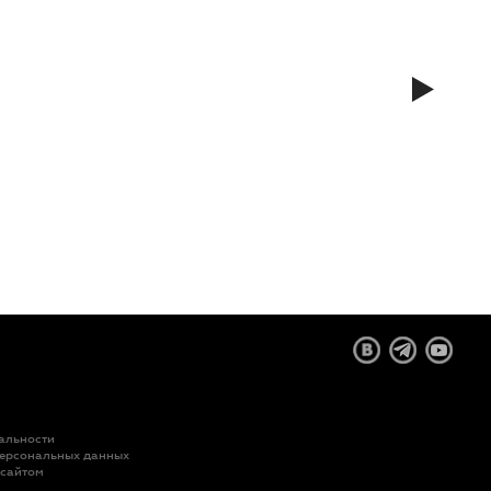
альности
персональных данных
 сайтом