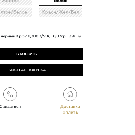
Жёлтое
Белое
лтое/Белое
Красн/Жел/Бел
БЫСТРАЯ ПОКУПКА
Связаться
Доставка
оплата