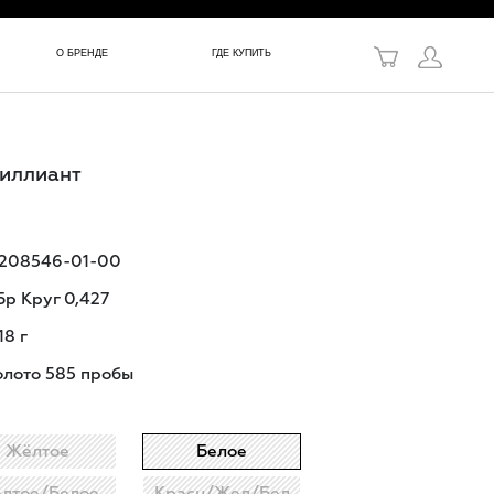
в!
О БРЕНДЕ
ГДЕ КУПИТЬ
риллиант
-208546-01-00
 Бр Круг 0,427
18
г
олото 585 пробы
Жёлтое
Белое
лтое/Белое
Красн/Жел/Бел