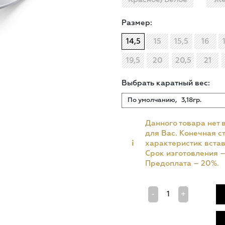
Размер:
14,5
15
15,5
16
19,5
20
20,5
21
Выбрать каратный вес:
Данного товара нет 
для Вас. Конечная ст
i
характеристик встав
Срок изготовления 
Предоплата – 20%.
-
+