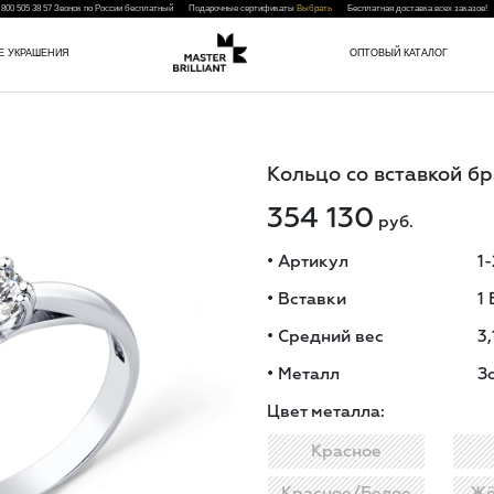
 800 505 38 57
Звонок по России бесплатный Подарочные сертификаты
Выбрать
Бесплатная доставка всех заказо
Е УКРАШЕНИЯ
ОПТОВЫЙ КАТАЛОГ
Кольцо со вставкой б
354 130
руб.
•
Артикул
1
•
Вставки
1
•
Средний вес
3,
•
Металл
З
Цвет металла:
Красное
Красное/Белое
Жё