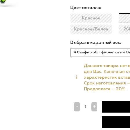
Цвет металла:
Красное
Красное/Белое
Жё
Выбрать каратный вес:
Данного товара нет 
для Вас. Конечная ст
i
характеристик встав
Срок изготовления 
Предоплата – 20%.
-
+