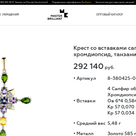
 800 505 38 57
Звонок по России бесплатный Подарочные сертификаты
Выбрать
Бесплатная доставка всех заказо
Е УКРАШЕНИЯ
ОПТОВЫЙ КАТАЛОГ
Крест со вставками с
хромдиопсид, танзани
292 140
руб.
•
Артикул
8-380425-0
4 Сапфир об
Хромдиопсид
•
Вставки
Ов 6*4 0,584
Кр 57 0,070 
Кр 57 0,034 
•
Средний вес
5,48
г
•
Металл
Золото 585 