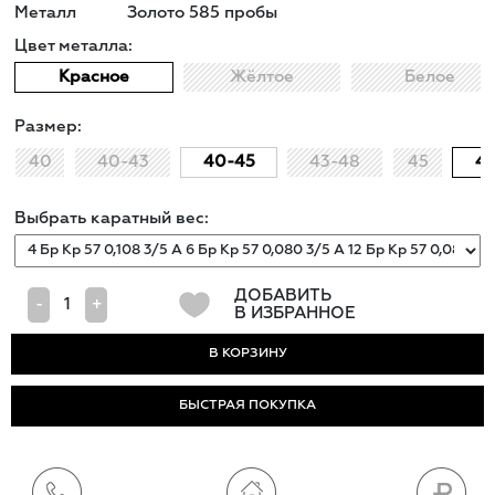
Металл
Золото 585 пробы
Цвет металла:
Красное
Жёлтое
Белое
Размер:
40
40-43
40-45
43-48
45
4
Выбрать каратный вес:
ДОБАВИТЬ
-
+
В ИЗБРАННОЕ
БЫСТРАЯ ПОКУПКА