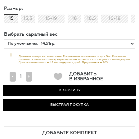
Размер:
15
15,5
15-19
16
16,5
16-18
Выбрать каратный вес:
i
Данного товара нет в наличии. Мы можем его изготовить для Вас. Конечная
стоимость зависит от веса, характеристик вставок и согласуется с менеджером.
Срок изготовления – 45 календарных дней. Предоплата – 20%.
ДОБАВИТЬ
-
+
В ИЗБРАННОЕ
БЫСТРАЯ ПОКУПКА
ДОБАВЬТЕ КОМПЛЕКТ