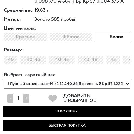
0,098 7/6 А обл. 1 Бр Кр 57 0,004 3/5 А
Средний вес
19,63
г
Металл
Золото 585 пробы
Цвет металла:
Красное
Жёлтое
Белое
Размер:
40
40-43
40-45
43-48
45
4
Выбрать каратный вес:
ДОБАВИТЬ
-
+
В ИЗБРАННОЕ
БЫСТРАЯ ПОКУПКА