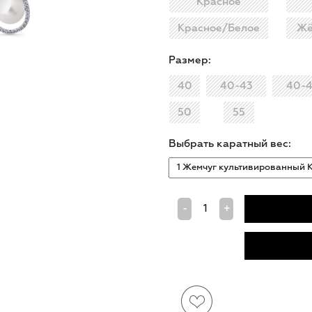
Красное
Красное/Белое
Жё
Размер:
40
40-43
40-
50
55
Выбрать каратный вес:
-
+