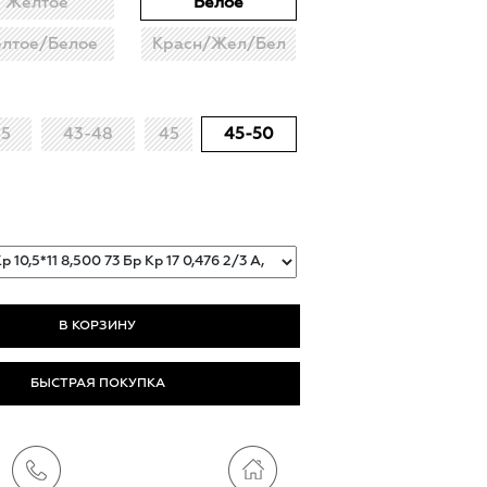
Жёлтое
Белое
лтое/Белое
Красн/Жел/Бел
45
43-48
45
45-50
БЫСТРАЯ ПОКУПКА