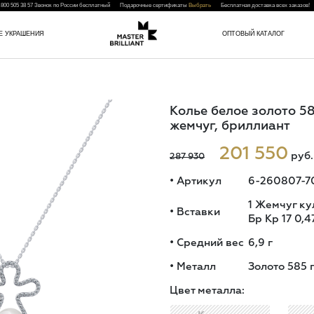
 800 505 38 57
Звонок по России бесплатный Подарочные сертификаты
Выбрать
Бесплатная доставка всех заказо
Е УКРАШЕНИЯ
ОПТОВЫЙ КАТАЛОГ
Колье белое золото 5
жемчуг, бриллиант
201 550
руб.
287 930
•
Артикул
6-260807-7
1 Жемчуг ку
•
Вставки
Бр Кр 17 0,4
•
Средний вес
6,9
г
•
Металл
Золото 585 
Цвет металла: