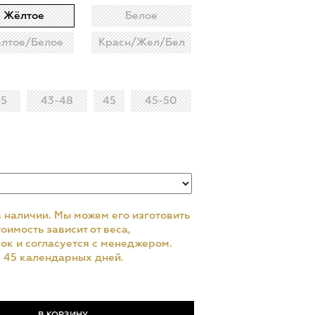
Жёлтое
Белое
лтое/Белое
Красн/Жел/Бел
45
43-48
45
45-50
в наличии. Мы можем его изготовить
оимость зависит от веса,
ок и согласуется с менеджером.
– 45 календарных дней.