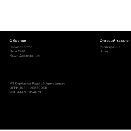
О бренде
Оптовый каталог
Производство
Регистрация
Мы в СМИ
Вход
Наши Достижения
ИП Курбанов Раджаб Армашович
ОГРН 304440133700311
ИНН 444300154679
© правообладатель торговой марки «Мастер Бриллиант» ИП Курбанов Р