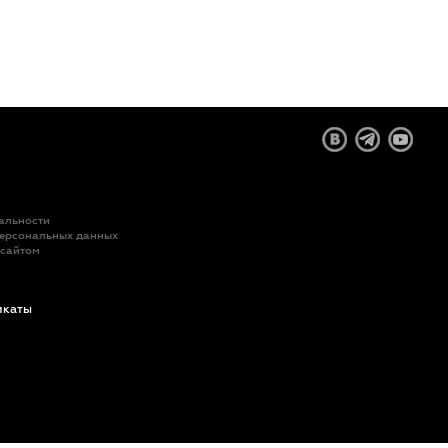
альности
персональных данных
 сайтом
икаты