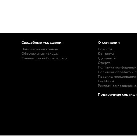
Свадебные украшения
О компании
Помолвочные кольца
Новости
Обручальные кольца
Контакты
Советы при выборе кольца
Где купить
Оферта
Политика конфиденци
Политика обработки 
Правила пользования
LookBook
Рекламная поддержка
Подарочные сертиф
аджаб Армашович