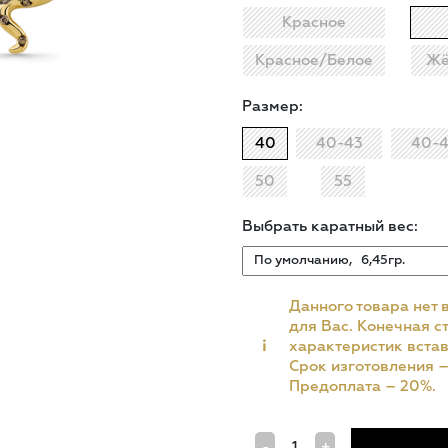
Красное
Красное/Белое
Жё
Размер:
40
40-43
40-
50
55
Выбрать каратный вес:
Данного товара нет 
для Вас. Конечная ст
i
характеристик встав
Срок изготовления 
Предоплата – 20%.
-
+