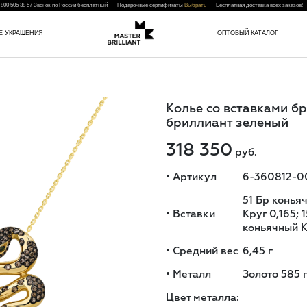
 800 505 38 57
Звонок по России бесплатный Подарочные сертификаты
Выбрать
Бесплатная доставка всех заказо
Е УКРАШЕНИЯ
ОПТОВЫЙ КАТАЛОГ
Колье со вставками б
бриллиант зеленый
318 350
руб.
•
Артикул
6-360812-0
51 Бр конья
•
Вставки
Круг 0,165; 
коньячный К
•
Средний вес
6,45
г
•
Металл
Золото 585 
Цвет металла: