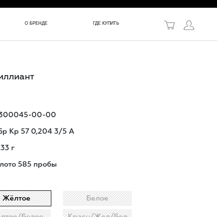
в!
О БРЕНДЕ
ГДЕ КУПИТЬ
риллиант
-300045-00-00
Бр Кр 57 0,204 3/5 А
,33
г
лото 585 пробы
Жёлтое
Белое
лтое/Белое
Красн/Жел/Бел