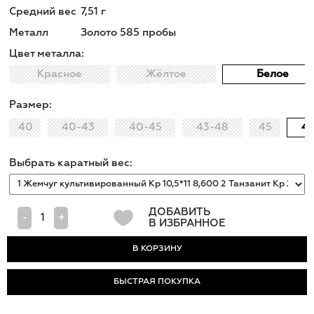
Средний вес
7,51
г
Металл
Золото 585 пробы
Цвет металла:
Красное
Жёлтое
Белое
Размер:
40
40-43
40-45
43-48
45
4
Выбрать каратный вес:
ДОБАВИТЬ
-
+
В ИЗБРАННОЕ
БЫСТРАЯ ПОКУПКА