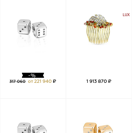
от 221 940
₽
1 913 870 ₽
317 060