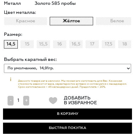
Металл
Золото 585 пробы
Цвет металла:
Красное
Жёлтое
Белое
Размер:
14,5
15
15,5
16
16,5
17
17,5
18
Выбрать каратный вес:
i
Данного товара нет в наличии. Мы можем его изготовить для Вас. Конечная
стоимость зависит от веса, характеристик вставок и согласуется с менеджером.
Срок изготовления – 45 календарных дней. Предоплата – 20%.
ДОБАВИТЬ
-
+
В ИЗБРАННОЕ
БЫСТРАЯ ПОКУПКА